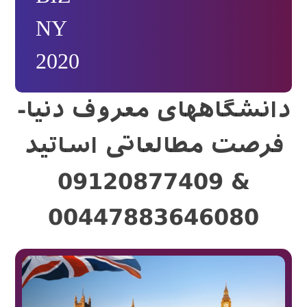
NY
2020
دانشگاههای معروف دنیا-
فرصت مطالعاتی اساتید
09120877409 &
00447883646080